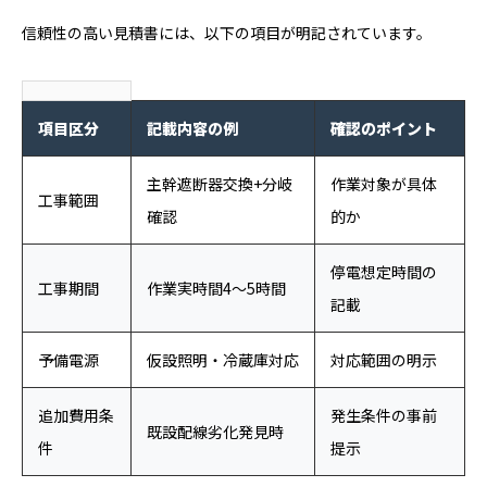
信頼性の高い見積書には、以下の項目が明記されています。
項目区分
記載内容の例
確認のポイント
主幹遮断器交換+分岐
作業対象が具体
工事範囲
確認
的か
停電想定時間の
工事期間
作業実時間4〜5時間
記載
予備電源
仮設照明・冷蔵庫対応
対応範囲の明示
追加費用条
発生条件の事前
既設配線劣化発見時
件
提示