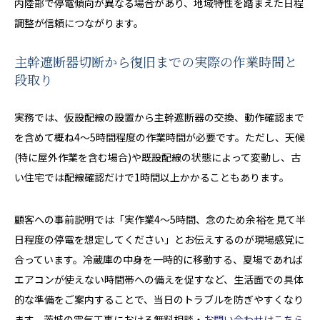
内陸部で停電傾向が異なる場合があり、地域特性を踏まえた日程
調整が信頼につながります。
主幹遮断器切断から復旧までの実際の作業時間と
段取り
実務では、仮設配線の設置から主幹遮断器の交換、動作確認まで
を含めて概ね4〜5時間程度の作業時間が必要です。ただし、天候
(特に屋外作業を含む場合)や既設配線の状態によって変動し、古
い住宅では配線確認だけで1時間以上かかることもあります。
顧客への事前説明では「実作業4〜5時間、念のため余裕を見て半
日程度の停電を想定してください」とお伝えするのが現場感覚に
合っています。冷蔵庫の中身を一時的に移動する、夏場であれば
エアコンが使えない時間帯への備えを促すなど、生活面での具体
的な準備をご案内することで、当日のトラブルを防ぎやすくなり
ます。茨城の電気工事における無料相談・
お問い合わせはこちら