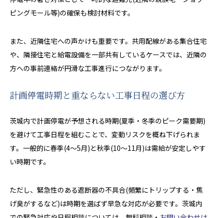
ピングモール等)の確保も検討材料です。
また、近隣住宅への声かけも重要です。共用配線がある集合住宅
や、隣接住宅と給電設備を一部共有しているケースでは、近隣の
方への事前連絡が円滑な工事進行につながります。
計画停電時期と重ならない工事日程の選び方
茨城内で計画停電が予想される時期(夏季・冬季のピーク需要期)
を避けて工事日程を組むことで、変動リスクを概ね下げられま
す。一般的に春季(4〜5月)と秋季(10〜11月)は需給が安定しやす
い時期です。
ただし、緊急性のある遮断器の不具合(頻繁にトリップする・焦
げ臭がするなど)は時期を選ばず早急な対応が必要です。茨城内
での緊急対応や日程相談については、無料相談・
お問い合わせは