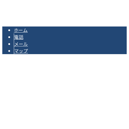
Copyright © 茨城県下妻市・結城市・つくば市の電気工事はプロの電気工
事士が集う株式会社柴電設工業まで！. All rights reserved.
ホーム
電話
メール
マップ