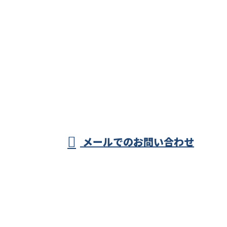
お問い合わせ
お電話でのお問い合わせ
0296-44-8827
茨城県下妻市・結
城市・つくば市の
営業時間／8：00～18：00
メールでのお問い合わせ
電気工事はプロの電気工事士が集う株式会社柴電設工
業まで！
ホーム