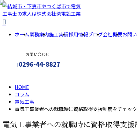
column
コ
ホーム
業務案内
施工実績
採用情報
ブログ
会社概要
お問い
ラ
お問い合わせ
ム
0296-44-8827
HOME
メールフォーム
コラム
電気工事
電気工事業者への就職時に資格取得支援制度をチェック
電気工事業者への就職時に資格取得支援