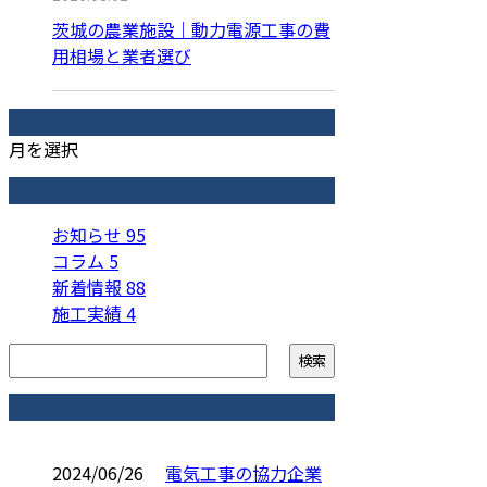
茨城の農業施設｜動力電源工事の費
用相場と業者選び
月別アーカイブ
月を選択
カテゴリー
お知らせ
95
コラム
5
新着情報
88
施工実績
4
コラム
2024/06/26
電気工事の協力企業