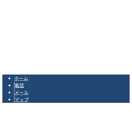
Googleマップで確認する
TEL 0296-44-8827 / FAX 0296-48-8825
電気工事は茨城県下妻市の株式会社柴電設工業へ｜スタッフ
Copyright © 茨城県下妻市・結城市・つくば市の電気工事はプロの電気工
事士が集う株式会社柴電設工業まで！. All rights reserved.
ホーム
電話
メール
マップ