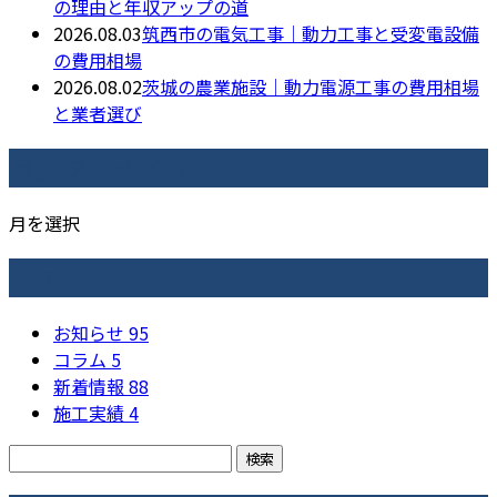
の理由と年収アップの道
2026.08.03
筑西市の電気工事｜動力工事と受変電設備
の費用相場
2026.08.02
茨城の農業施設｜動力電源工事の費用相場
と業者選び
月別アーカイブ
月を選択
カテゴリー
お知らせ
95
コラム
5
新着情報
88
施工実績
4