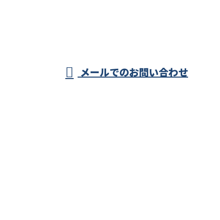
茨城県下妻市・結
城市・つくば市の
営業時間／8：00～18：00
メールでのお問い合わせ
電気工事はプロの電気工事士が集う株式会社柴電設工
業まで！
ホーム
業務案内
施工実績
採用情報
ブログ
会社概要
お問い合わせ